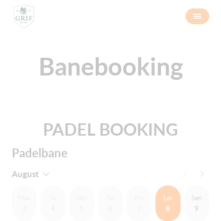
Banebooking
PADEL BOOKING
Padelbane
August
Man
Tir
Ons
Tor
Fre
Lør
Søn
3
4
5
6
7
8
9