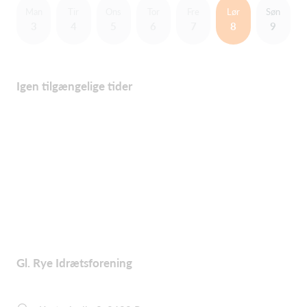
Man
Tir
Ons
Tor
Fre
Lør
Søn
3
4
5
6
7
8
9
Igen tilgængelige tider
Gl. Rye Idrætsforening