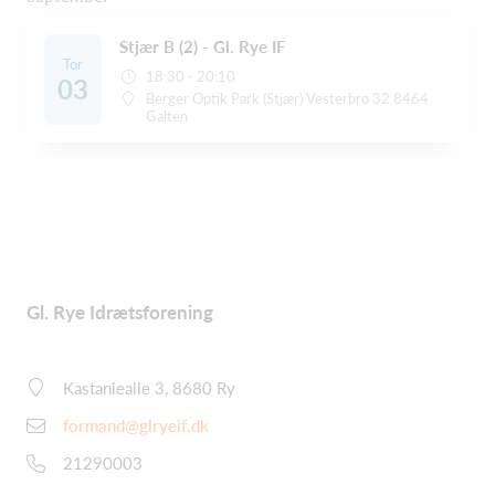
Stjær B (2) - Gl. Rye IF
Tor
18:30 - 20:10
03
Berger Optik Park (Stjær) Vesterbro 32 8464
Galten
Gl. Rye Idrætsforening
Kastaniealle 3, 8680 Ry
formand@glryeif.dk
21290003